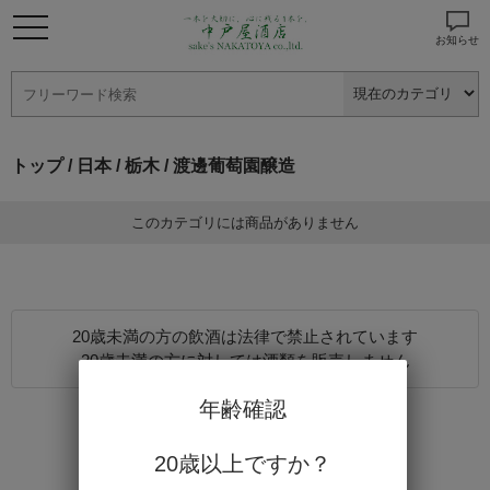
お知らせ
トップ
/
日本
/
栃木
/ 渡邊葡萄園醸造
このカテゴリには商品がありません
20歳未満の方の飲酒は法律で禁止されています
20歳未満の方に対しては酒類を販売しません
年齢確認
20歳以上ですか？