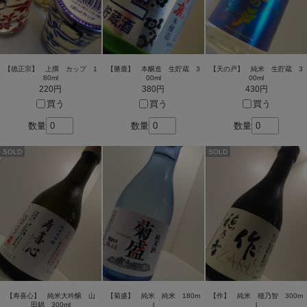
【徳正宗】 上撰 カップ 1
【勝鹿】 本醸造 生貯蔵 3
【天の戸】 純米 生貯蔵 3
80ml
00ml
00ml
220円
380円
430円
買う
買う
買う
数量
数量
数量
SOLD
SOLD
【寿喜心】 純米大吟醸 山
【菊盛】 純米 純米 180m
【作】 純米 穂乃智 300m
田錦 300ml
l
l