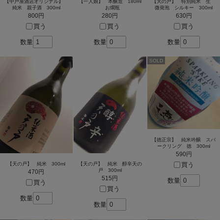
【中戸屋酒店オリジナル】
【一人娘】 本醸造 180ml
【天の戸】 特別純米 生
純米 親子酒 300ml
お燗瓶
微発泡 シルキー 300ml
800円
280円
630円
買う
買う
買う
数量
数量
数量
SOLD
【徳正宗】 純米吟醸 スパ
ークリング 徳 300ml
590円
買う
【天の戸】 純米 300ml
【天の戸】 純米 醇辛天の
戸 300ml
470円
515円
数量
買う
買う
数量
数量