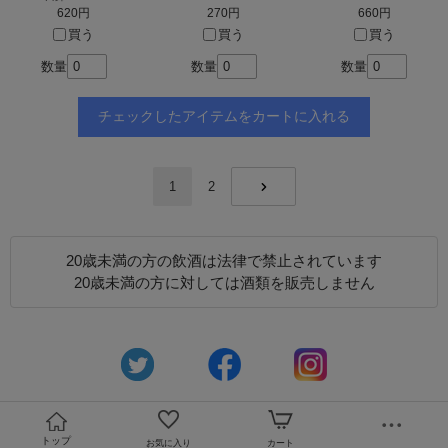
620円
270円
660円
買う
買う
買う
数量
数量
数量
1
2
NEXT
20歳未満の方の飲酒は法律で禁止されています
20歳未満の方に対しては酒類を販売しません
トップ
お気に入り
カート