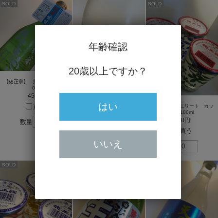
SOLD
SOLD
年齢確認
20歳以上ですか？
【徳正宗】 純米 生生 30
0ml
450円
はい
買う
【松盛】 本醸造 生酒 30
【徳正宗】 エリート カッ
0ml
プ 180ml
400円
190円
数量
買う
買う
いいえ
数量
数量
SOLD
SOLD