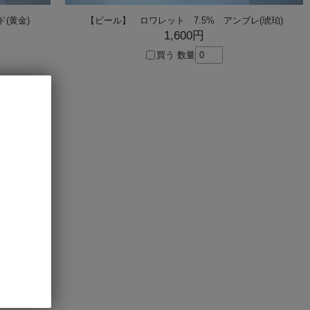
(黄金)
【ビール】 ロワレット 7.5% アンブレ(琥珀)
1,600円
買う
数量