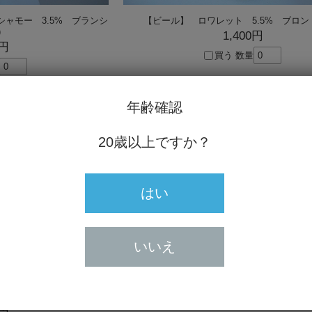
ャモー 3.5% ブランシ
【ビール】 ロワレット 5.5% ブロンド
)
1,400円
0円
買う
数量
年齢確認
20歳以上ですか？
はい
いいえ
6.5% アンブレ(琥珀)
0円