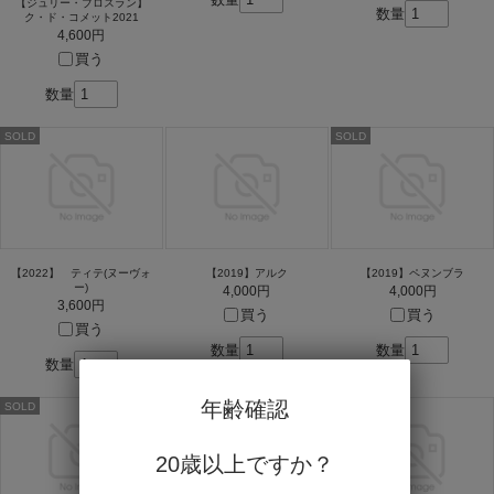
【ジュリー・ブロスラン】
数量
ク・ド・コメット2021
4,600円
買う
数量
SOLD
SOLD
【2022】 ティテ(ヌーヴォ
【2019】アルク
【2019】ペヌンブラ
ー)
4,000円
4,000円
3,600円
買う
買う
買う
数量
数量
数量
年齢確認
SOLD
SOLD
SOLD
20歳以上ですか？