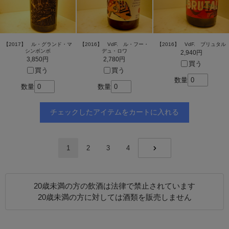
【2017】 ル・グランド・マ
【2016】 VdF. ル・フー・
【2016】 VdF. ブリュタル
シンボンボ
デュ・ロワ
2,940円
3,850円
2,780円
買う
買う
買う
数量
数量
数量
1
2
3
4
NEXT
20歳未満の方の飲酒は法律で禁止されています
20歳未満の方に対しては酒類を販売しません