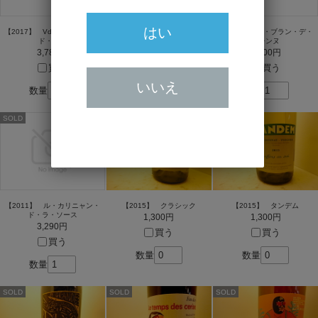
はい
【2017】 VdF. アン・パ・
【2018】 マレ・バス
【2011】 ル・ブラン・デ・
ド・コテ
ガレンヌ
2,650円
3,780円
3,600円
買う
買う
買う
数量
いいえ
数量
数量
SOLD
SOLD
SOLD
【2011】 ル・カリニャン・
【2015】 クラシック
【2015】 タンデム
ド・ラ・ソース
1,300円
1,300円
3,290円
買う
買う
買う
数量
数量
数量
SOLD
SOLD
SOLD