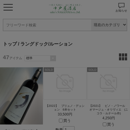
お知らせ
トップ
/ ラングドック/ルーション
47
アイテム
SOLD
SOLD
【2022】 ブリュノ・デュシ
【2021】 ピノ・ノワール
ェン 6本セット
オマージュ・オリヴィエ (ニ
コラ・ルナール作)
33,500円
4,250円
買う
買う
数量