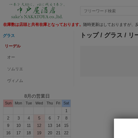
在庫数は店頭と共有在庫となっております。
随時更新はしておりますが、反
トップ
/
グラス
/ リ
グラス
リーデル
オー
ソムリエ
ヴィノム
8月の営業日
Sun
Mon
Tue
Wed
Thu
Fri
Sat
1
2
3
4
5
6
7
8
9
10
11
12
13
14
15
16
17
18
19
20
21
22