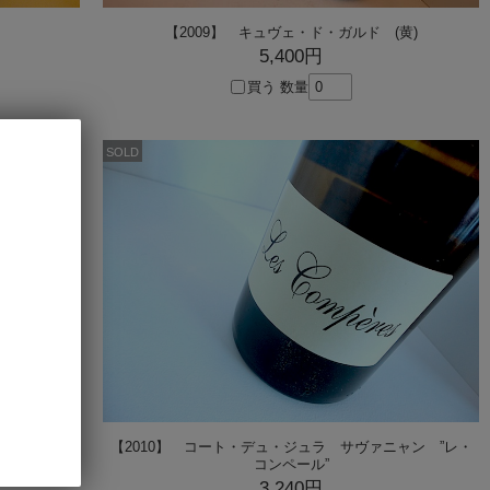
【2009】 キュヴェ・ド・ガルド (黄)
5,400円
買う
数量
SOLD
シル
【2010】 コート・デュ・ジュラ サヴァニャン ”レ・
コンペール”
3,240円