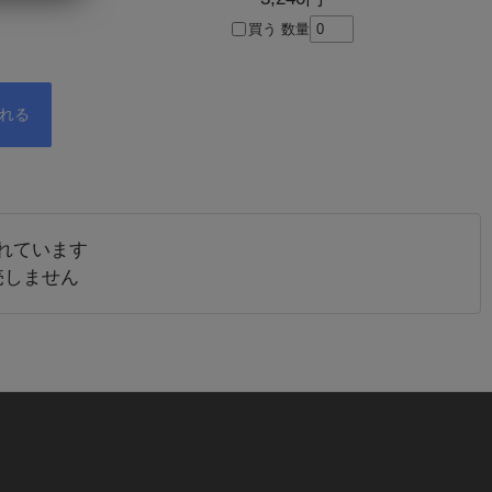
買う
数量
れています
売しません