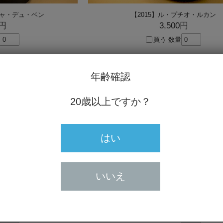
ジャ・デュ・ベン
【2015】ル・プチオ・ルカン
0円
3,500円
買う
数量
SOLD
年齢確認
20歳以上ですか？
はい
いいえ
ーヌ (620ml)
【2005】 アルボワ サント・セ
0円
5,860円