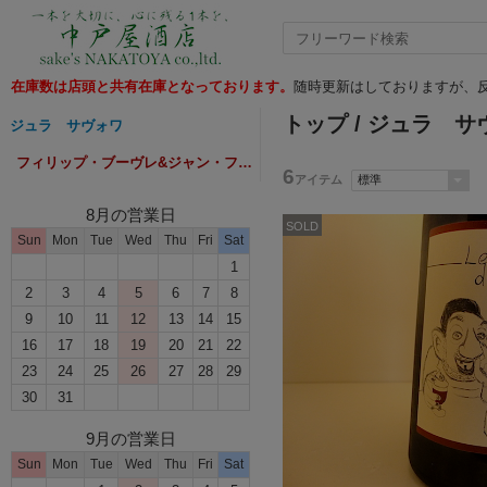
在庫数は店頭と共有在庫となっております。
随時更新はしておりますが、反
トップ
/
ジュラ サ
ジュラ サヴォワ
フィリップ・ブーヴレ&ジャン・フランソワ・ガヌヴァ
6
アイテム
8月の営業日
SOLD
Sun
Mon
Tue
Wed
Thu
Fri
Sat
1
2
3
4
5
6
7
8
9
10
11
12
13
14
15
16
17
18
19
20
21
22
23
24
25
26
27
28
29
30
31
9月の営業日
Sun
Mon
Tue
Wed
Thu
Fri
Sat