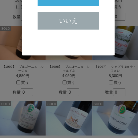
18,630円
10,500円
5,450円
買う
買う
買う
数量
数量
数量
いいえ
SOLD
SOLD
SOLD
【1999】 ブルゴーニュ ル
【2008】 ブルゴーニュ シ
【1997】 シャブリ 1er ラ・
ージュ
ャルドネ
フォレ
4,880円
4,050円
8,300円
買う
買う
買う
数量
数量
数量
SOLD
SOLD
SOLD