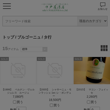
お知らせ
トップ
/
ブルゴーニュ
/ タ行
15
アイテム
SOLD
SOLD
SOLD
【1999】 ペルナン・ヴェル
【2005】 シャサーニュ・モ
【2015】 マコン・フュイッ
ジュレス ルージュ
ンラッシェ 1er. レ・ボンデュ
セ
ー
7,080円
2,260円
18,500円
買う
買う
買う
数量
数量