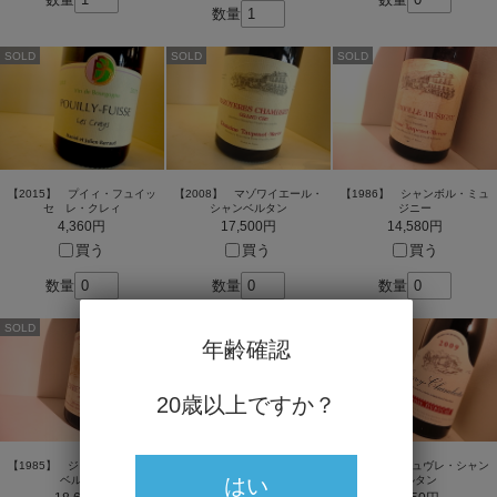
数量
SOLD
SOLD
SOLD
【2015】 プイィ・フュイッ
【2008】 マゾワイエール・
【1986】 シャンボル・ミュ
セ レ・クレィ
シャンベルタン
ジニー
4,360円
17,500円
14,580円
買う
買う
買う
数量
数量
数量
SOLD
SOLD
SOLD
年齢確認
20歳以上ですか？
【1985】 ジュヴレ・シャン
【2004】 ムルソー 1er ペリ
【2009】 ジュヴレ・シャン
はい
ベルタン
エール
ベルタン