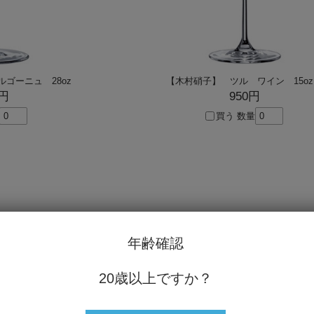
ルゴーニュ 28oz
【木村硝子】 ツル ワイン 15
0円
950円
買う
数量
年齢確認
20歳以上ですか？