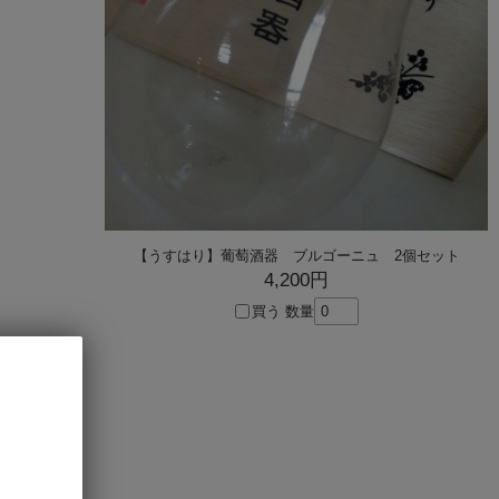
oz
【うすはり】葡萄酒器 ブルゴーニュ 2個セット
4,200円
買う
数量