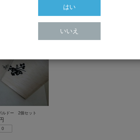
はい
いいえ
ボルドー 2個セット
0円