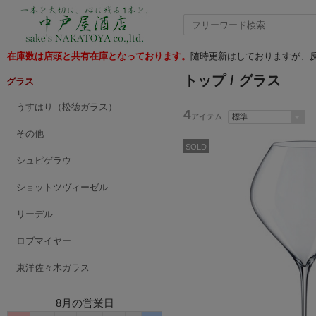
在庫数は店頭と共有在庫となっております。
随時更新はしておりますが、反
トップ
/ グラス
グラス
うすはり（松徳ガラス）
4
アイテム
その他
SOLD
シュピゲラウ
ショットツヴィーゼル
リーデル
ロブマイヤー
東洋佐々木ガラス
8月の営業日