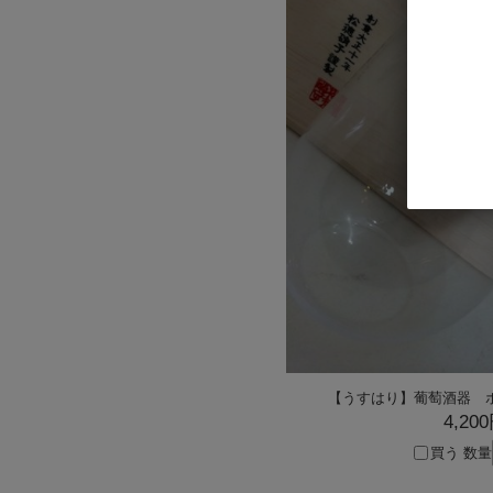
【うすはり】葡萄酒器 
4,20
買う
数量