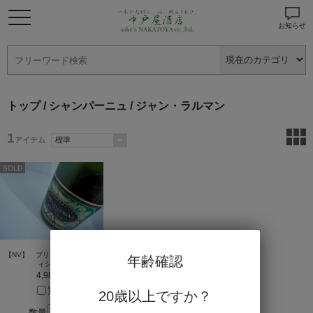
お知らせ
トップ
/
シャンパーニュ
/ ジャン・ラルマン
1
アイテム
SOLD
【NV】 ブリュット トラデ
年齢確認
ィション
4,980円
買う
20歳以上ですか？
数量