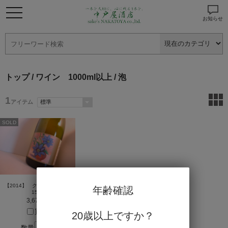
お知らせ
トップ
/
ワイン 1000ml以上
/ 泡
1
アイテム
SOLD
【2014】 クレマチス (橙)
年齢確認
1500ml
3,672円
買う
20歳以上ですか？
数量