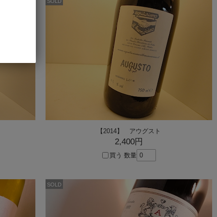
SOLD
【2014】 アウグスト
2,400円
買う
数量
SOLD