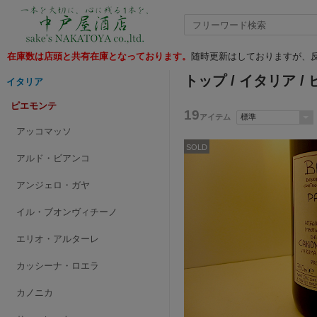
在庫数は店頭と共有在庫となっております。
随時更新はしておりますが、反
トップ
/
イタリア
/
イタリア
ピエモンテ
19
アイテム
アッコマッソ
SOLD
アルド・ビアンコ
アンジェロ・ガヤ
イル・ブオンヴィチーノ
エリオ・アルターレ
カッシーナ・ロエラ
カノニカ