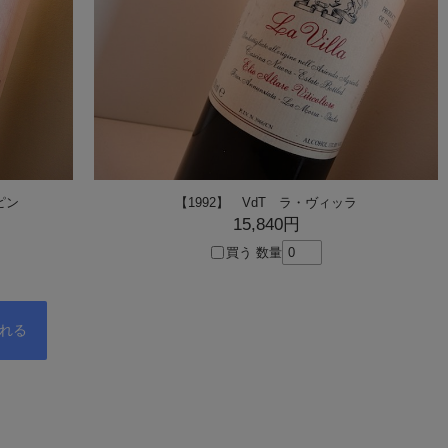
ピン
【1992】 VdT ラ・ヴィッラ
15,840円
買う
数量