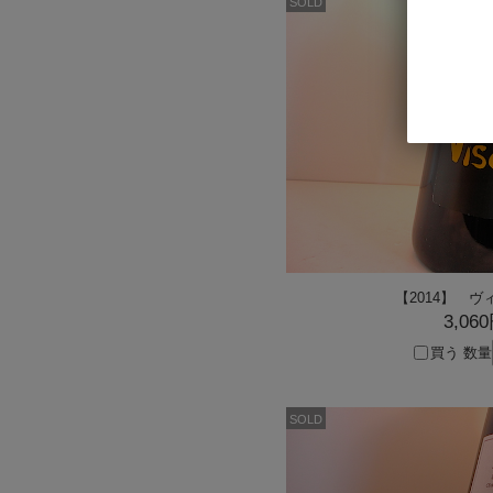
SOLD
【2014】
3,06
買う
数量
SOLD