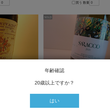
買う
数量
SOLD
年齢確認
20歳以上ですか？
 モンプリヴァート
【2015】 モスカート・ダスティ
0円
2,300円
買う
数量
はい