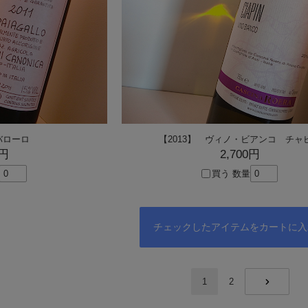
 バローロ
【2013】 ヴィノ・ビアンコ チャ
0円
2,700円
買う
数量
1
2
NEXT