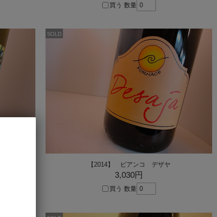
買う
数量
SOLD
【2014】 ビアンコ デザヤ
3,030円
買う
数量