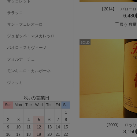
サッコレット
【2014】 バロー
サラッコ
6,48
買う
数量
サン・フェレオーロ
ジュゼッペ・マスカレッロ
SOLD
パオロ・スカヴィーノ
フォルナーチェ
モンキエロ・カルボーネ
ヴァッカ
8月の営業日
Sun
Mon
Tue
Wed
Thu
Fri
Sat
1
2
3
4
5
6
7
8
【2009】 ロッソ
9
10
11
12
13
14
15
3,15
16
17
18
19
20
21
22