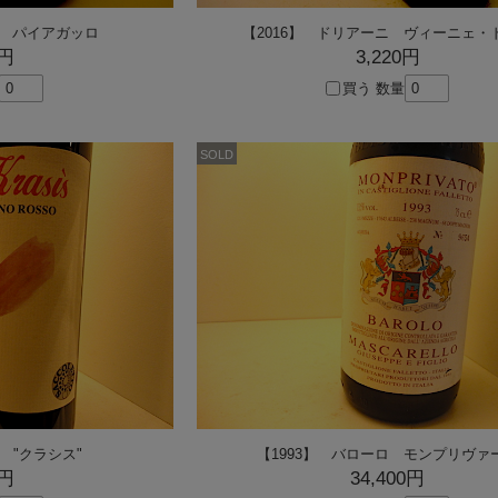
ロ パイアガッロ
【2016】 ドリアーニ ヴィーニェ・
0円
3,220円
買う
数量
SOLD
 "クラシス"
【1993】 バローロ モンプリヴァ
0円
34,400円