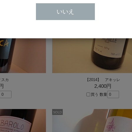
SOLD
いいえ
 ヴィスカ
【2014】 アキッレ
0円
2,400円
買う
数量
SOLD