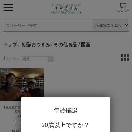
お知らせ
トップ
/
食品/おつまみ
/
その他食品
/ 国産
1
アイテム
SOLD
【長野産ドライトマト】 長
年齢確認
野産 20g
500円
買う
20歳以上ですか？
数量