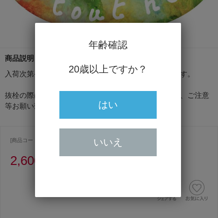
年齢確認
商品説明
20歳以上ですか？
入荷次第発送できますが入荷はボジョレーと同時期です。
抜栓の際は噴き出す可能性がありますので、念のため、ご注意
はい
等お願い致します
いいえ
[商品コード ] 1132
2,600円
（うち消費税額236円）