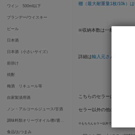
棚（最大耐重量1枚/10k）
ワイン 500ml以下
ブランデー/ウイスキー
ビール
※収納本数は一般的なボルド
日本酒
日本酒（小さいサイズ）
詳細は
輸入元さんのサイトhttp://ww
前掛け
焼酎
梅酒 リキュール等
こちらのセラーはメーカー
自家製漬用酒
ノン・アルコールジュース/甘酒
セラー以外の他の商品と一
調味料類オリーヴオイル/酢/醤油/みりん/他
※もちろんセラー以外でも30,000円以
食品/おつまみ