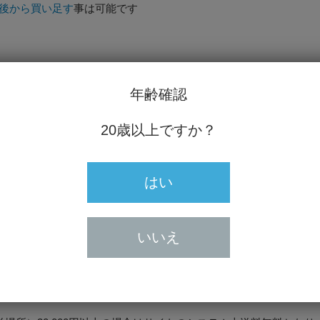
は後から買い足す
事は可能です
ータイプ750mlの瓶での想定です
年齢確認
20歳以上ですか？
w.z-max.jp/artevino/products/fg.html
を見ていただいた方が
はい
直送となりますので、他の商品と同梱は出来ません。
いいえ
緒にお買い上げの場合はこちらを除いたものにも送料が掛かります
※
上ですと送料は掛かりません