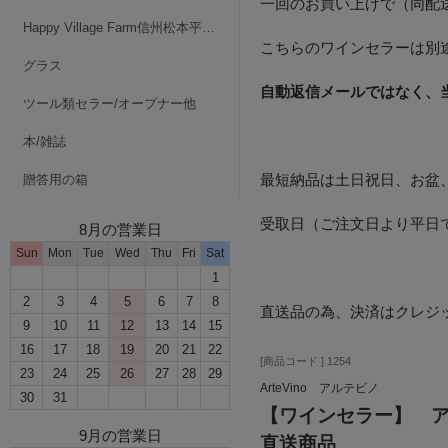
一回のお買い上げで（同配送
Happy Village Farm信州松本平・波田
こちらのワインセラーは別
グラス
自動返信メールではなく、
ツール類セラー/オープナー他
本/雑誌
最短納品は土日祝日、お盆
贈答用の箱
受取日（ご注文日より平日
8月の営業日
Sun
Mon
Tue
Wed
Thu
Fri
Sat
1
2
3
4
5
6
7
8
直送品の為、決済はクレジ
9
10
11
12
13
14
15
16
17
18
19
20
21
22
[商品コード ] 1254
23
24
25
26
27
28
29
ArteVino アルテビノ
30
31
【ワインセラー】 ア
9月の営業日
直送商品