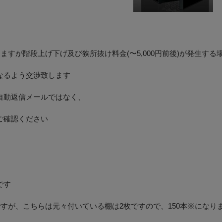
となりますが階段上げ下げ及び狭所抜け料金(〜5,000円前後)が発生す
なるよう交渉致します
自動返信メールではなく、
ご確認ください
です
ですが、こちらは元々付いている棚は2枚ですので、150本※になり