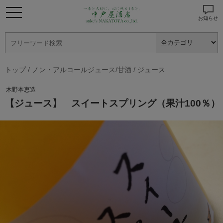
お知らせ
トップ
/
ノン・アルコールジュース/甘酒
/
ジュース
木野本恵造
【ジュース】 スイートスプリング（果汁100％）