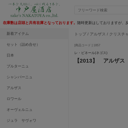
在庫数は店頭と共有在庫となっております。
随時更新はしておりますが、反
新着アイテム
トップ
/
アルザス
/
クリスチ
セット（詰め合せ）
[商品コード ] 1857
レ・ビネール(ネゴス)
日本
【2013】 アルザ
ブルターニュ
シャンパーニュ
アルザス
ロワール
オーヴェルニュ
ジュラ サヴォワ