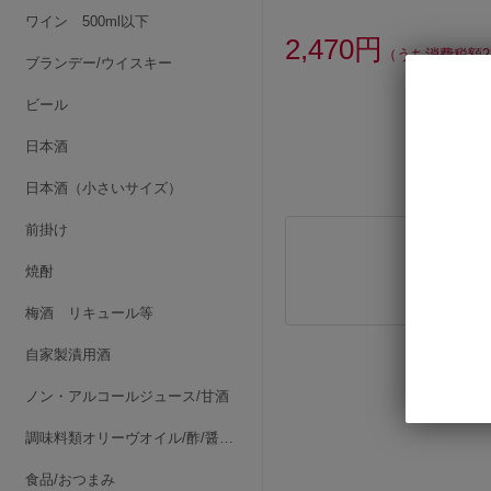
ワイン 500ml以下
2,470円
（うち消費税額2
ブランデー/ウイスキー
ビール
日本酒
日本酒（小さいサイズ）
前掛け
焼酎
梅酒 リキュール等
自家製漬用酒
ノン・アルコールジュース/甘酒
調味料類オリーヴオイル/酢/醤油/みりん/他
食品/おつまみ