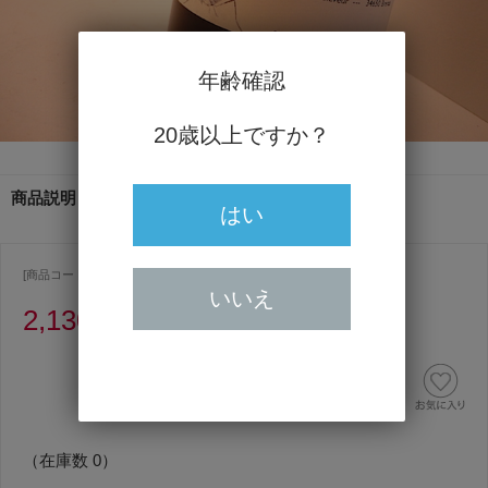
年齢確認
20歳以上ですか？
商品説明
はい
[商品コード ] 2015
いいえ
2,130円
（うち消費税額193円）
（在庫数 0）