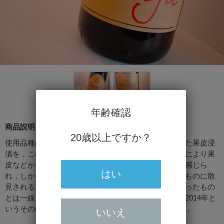
年齢確認
商品説明
20歳以上ですか？
使用品種はアルネイズ．前年まで部分的に行われてきた果皮浸
漬を，この年初めて全量に対し行ったようです．これにより果
皮などから抽出されるタンニンなどの要素がしっかり感じら
はい
れ，しかし昨今の所謂「自然派」と呼ばれる造り手のものに散
見される，度が過ぎてかえって複雑味やフィネスを失ったもの
とは一線を画す仕上がり．絶妙な匙加減．もちろん，2014年と
いうその年の個性が寄与している部分もあるでしょう．
いいえ