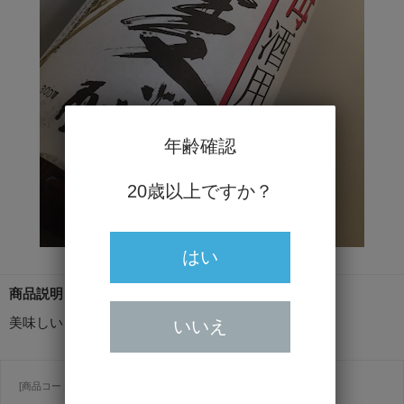
年齢確認
20歳以上ですか？
はい
商品説明
美味しい自家製酒を作ってください
いいえ
[商品コード ] 2079