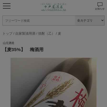
お知らせ
トップ
/
自家製漬用酒
/
焼酎（乙）
/
麦
山元酒造
【麦35%】 梅酒用