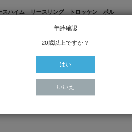
ァースハイム リースリング トロッケン ポル
年齢確認
24円）
20歳以上ですか？
はい
20歳未満の方の飲酒は法律で禁止
いいえ
20歳未満の方に対しては酒類を