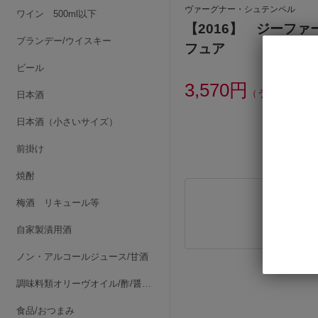
ヴァーグナー・シュテンペル
ワイン 500ml以下
【2016】 ジーフ
ブランデー/ウイスキー
フュア
ビール
3,570円
（うち消費税額3
日本酒
日本酒（小さいサイズ）
前掛け
焼酎
梅酒 リキュール等
自家製漬用酒
ノン・アルコールジュース/甘酒
調味料類オリーヴオイル/酢/醤油/みりん/他
食品/おつまみ