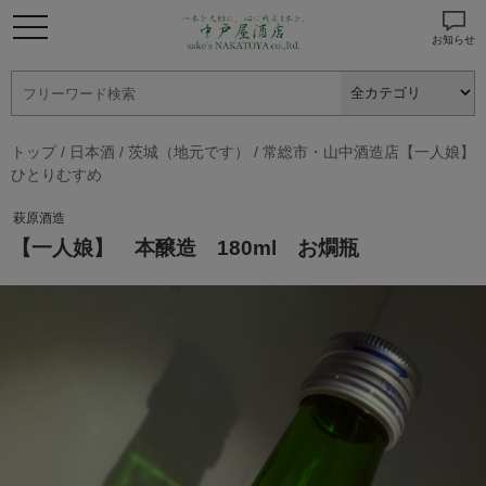
お知らせ
トップ
/
日本酒
/
茨城（地元です）
/
常総市・山中酒造店【一人娘】
ひとりむすめ
萩原酒造
【一人娘】 本醸造 180ml お燗瓶