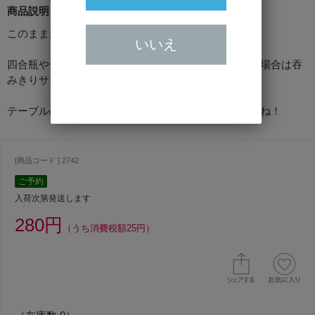
商品説明
このままお湯につけてお燗が出来ます
いいえ
四合瓶や一升瓶でお燗するのも良いですが、少人数の場合は吞
みきりサイズがオススメです
テーブルの上で湯飲みを使ってのお燗。。。良いですね！
[商品コード ] 2742
ご予約
入荷次第発送します
280円
（うち消費税額25円）