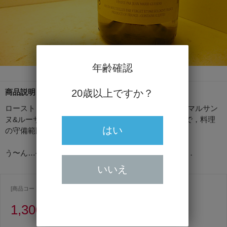
年齢確認
商品説明
20歳以上ですか？
ローストしたような香り．オイリーな口当たり．酸もマルサン
ヌ&ルーサンヌという品種のワインらしく穏やかなので，料理
はい
の守備範囲も広いです．
う〜ん…やはり「白ワインの魔術師」は伊達じゃない．
いいえ
[商品コード ] 2942
1,300円
（うち消費税額118円）