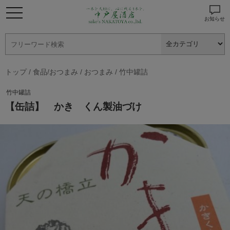
お知らせ
トップ
/
食品/おつまみ
/
おつまみ
/
竹中罐詰
竹中罐詰
【缶詰】 かき くん製油づけ