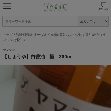
お知らせ
トップ
/
調味料類オリーヴオイル/酢/醤油/みりん/他
/
醤油/出汁
/
ヤ
マシン（愛知）
ヤマシン
【しょうゆ】白醤油 極 360ml