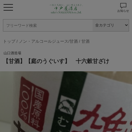
お知らせ
トップ
/
ノン・アルコールジュース/甘酒
/
甘酒
山口酒造場
【甘酒】【庭のうぐいす】 十六穀甘ざけ