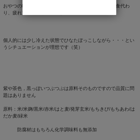
おやつの時，食後のデザート代わりや，忙しい朝の朝食代わ
り、疲れてる時にも最適です！
個人的には少し冷えた状態でひなたぼっこしながら・・・とい
うシチュエーションが理想です（笑）
紫や茶色，黒っぽいつぶつぶは原料そのものですので品質に問
題はありません
原料：米/米麹/黒米/赤米/はと麦/発芽玄米/もちきび/もちあわ/は
だか麦/緑米
防腐材はもちろん化学調味料も無添加