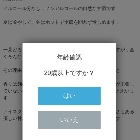
アルコール分なし，ノンアルコールの自然な甘酒です
夏は冷やして、冬はホットで季節を問わず愉しめます！
一見どろどろとした見た目から飲みづらさを連想しますが，全
年齢確認
くそんなことはありません！
その理由も糖類無添加で原料の持つ甘みだけということ
20歳以上ですか？
香りは麹由来の甘酒独特の香りですが，それほど香りが主張し
ていないのでその香りが苦手な方でも比較的大丈夫かと思いま
はい
す
アイスクリームっぽくて大福っぽくてヨーグルトっぽさもある
優しい甘みときれいな酸味でバランスの良い味わいです
いいえ