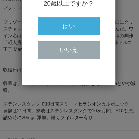
20歳以上ですか？
ピノ・ドニス100％
ブリゾー赤のトップテロワールであるモルティエの区画にクリ
はい
スチャンが生前最後に植えたピノ・ドニスだけで仕込んだ。ワ
イン名は元舞台女優のナタリーが一番好きなモリエールの劇作
「町人貴族 Le bourgeois gentilhomme」に出てくる似非トルコ
いいえ
王子 Mama Mouchi（ママ・ムシ）から取っている。
収穫日は10月8日とブドウが晩熟だった。
収量は、ミルデューやブドウの一部腐敗により28hL/haとやや減
収。
ステンレスタンクで10日間スミ・マセラシオンカルボニック、
発酵は21日間。熟成はステンレスタンクで10ヶ月間。SO2は瓶
詰め時に20mg/L添加。軽くフィルター有り