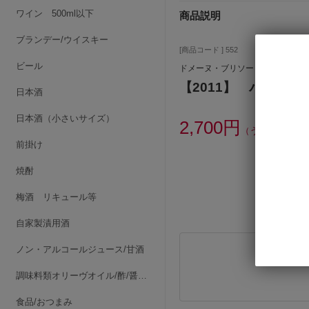
ワイン 500ml以下
商品説明
ブランデー/ウイスキー
[商品コード ] 552
ビール
ドメーヌ・ブリソー
【2011】 パタポン
日本酒
日本酒（小さいサイズ）
2,700円
（うち消費税額2
前掛け
焼酎
梅酒 リキュール等
自家製漬用酒
ノン・アルコールジュース/甘酒
調味料類オリーヴオイル/酢/醤油/みりん/他
食品/おつまみ