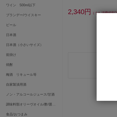
ワイン 500ml以下
2,340円
（うち消費税額2
ブランデー/ウイスキー
ビール
日本酒
日本酒（小さいサイズ）
前掛け
焼酎
梅酒 リキュール等
自家製漬用酒
ノン・アルコールジュース/甘酒
調味料類オリーヴオイル/酢/醤油/みりん/他
食品/おつまみ