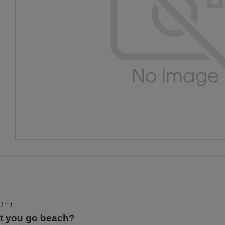
リー)
 you go beach?