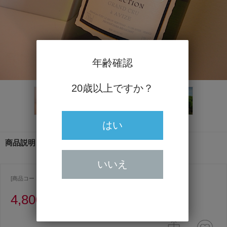
年齢確認
20歳以上ですか？
はい
商品説明
いいえ
[商品コード ] 1579
4,800円
（うち消費税額436円）