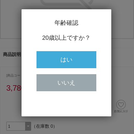
年齢確認
20歳以上ですか？
商品説明
はい
[商品コード ] 3783
いいえ
3,780円
（うち消費税額343円）
（在庫数 0）