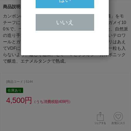
商品説明
カンボンの共同経営者であるシャヌデの愛称「シャ=猫」をモ
いいえ
チーフにしたキュヴェ。ボジョレー・ヴィラージュのガメイ10
0％で、一時期はジュール・シュヴェ氏が所有していた、自然派
の造り手達にとって歴史的な畑の葡萄。この素晴らしいテロワ
ールとガメイ本来の個性に焦点を当てるため、カテゴリはあえ
てVDFにしている。一部は買い葡萄を使用。腐敗果が一粒も入
らないよう、厳しく選果。セミ・マセラシオン・カルボニック
で醸造、エナメルタンクで熟成。
[商品コード ] 5144
在庫あり
4,500円
（うち消費税額409円）